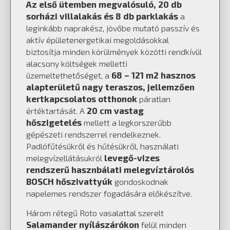
Az első ütemben megvalósuló, 20 db
sorházi villalakás és 8 db parklakás
a
leginkább naprakész, jövőbe mutató passzív és
aktív épületenergetikai megoldásokkal
biztosítja minden körülmények közötti rendkívül
alacsony költségek melletti
68 – 121 m2 hasznos
üzemeltethetőséget, a
alapterületű nagy teraszos, jellemzően
kertkapcsolatos otthonok
páratlan
20 cm vastag
értéktartását. A
hőszigetelés
mellett a legkorszerűbb
gépészeti rendszerrel rendelkeznek.
Padlófűtésükről és hűtésükről, használati
levegő-vizes
melegvízellátásukról
rendszerű hasznbálati melegvíztárolós
BOSCH hőszivattyúk
gondoskodnak
napelemes rendszer fogadására előkészítve.
Három rétegű Roto vasalattal szerelt
Salamander nyílászárókon
felül minden