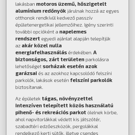
motoros üzemű, hőszigetelt
lakásban
alumínium redőnyök
járulnak hozzá az egyes
otthonok rendkívül kedvező passzív
épületenergetikai jellemzőihez. Igény szerinti
napelemes
további opcióként a
rendszert
egyedi ajánlat alapján telepítjük
akár közel nulla
az
energiafelhasználás
A
érdekében.
biztonságos, zárt területen
parkolásra
sorházak esetén azok
lehetőséget
garázsai
és az azokhoz kapcsolódó felszíni
felszíni parkolók
parkolók, lakások esetén
biztosítanak.
tágas, növényzettel
Az épületek
intenzíven telepített közös használatú
pihenő- és rekreációs parkot
ölelnek körbe,
ahol napvitorlákkal védett kis játszótér,
szabadtéri edzőeszközök, pergolákkal
rendelkező kerti sütők, illetve csendes