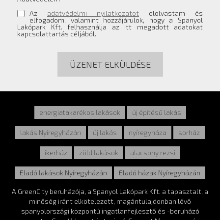
Az
adatvédelmi nyilatkozatot
elolvastam és
elfogadom, valamint hozzájárulok, hogy a Spanyol
Lakópark Kft. felhasználja az itt megadott adatokat
kapcsolattartás céljából.
ÜZENET ELKÜLDÉSE
energiatakarékos lakások
új építésű lakás
lakás Nyíregyházán
új lakás
nyíregyháza
sorház
ikerház
zöld lakások
alacsony rezsi
Eladó lakások Nyíregyházán
Eladó házak Nyíregyházán
A GreenCity beruházója, a Spanyol Lakópark Kft. a tapasztalt, a
minőség iránt elkötelezett, magántulajdonban lévő
spanyolországi központú ingatlanfejlesztő és -beruházó