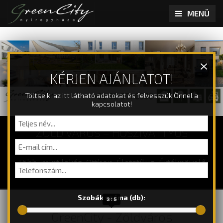
MENÜ
×
KÉRJEN AJÁNLATOT!
Töltse ki az itt látható adatokat és felvesszük Önnel a
kapcsolatot!
ZÖLD VÁROS – HŐSZIVATTYÚS
ÁLOMOTTHONOK
Több, mint lakás. Otthon. Életstílus. Értéknövelő
befektetés.
Szobák száma (db):
3 : 5
GreenCity - Zöldváros